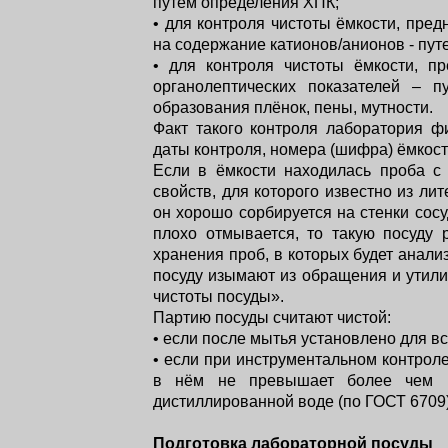
путём определения ХПК;
• для контроля чистоты ёмкости, пре
на содержание катионов/анионов - пут
• для контроля чистоты ёмкости, п
органолептических показателей – 
образования плёнок, пены, мутности.
Факт такого контроля лаборатория ф
даты контроля, номера (шифра) ёмкости
Если в ёмкости находилась проба с
свойств, для которого известно из ли
он хорошо сорбируется на стенки сосуд
плохо отмывается, то такую посуду 
хранения проб, в которых будет анали
посуду изымают из обращения и утили
чистоты посуды».
Партию посуды считают чистой:
• если после мытья установлено для в
• если при инструментальном контрол
в нём не превышает более чем н
дистиллированной воде (по ГОСТ 6709)
Подготовка лабораторной посуды