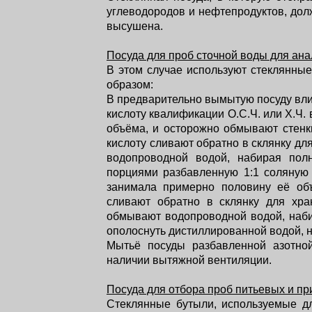
углеводородов и нефтепродуктов, дол
высушена.
Посуда для проб сточной воды для ан
В этом случае используют стеклянны
образом:
В предварительно вымытую посуду вли
кислоту квалификации О.С.Ч. или Х.Ч.
объёма, и осторожно обмывают стенки
кислоту сливают обратно в склянку д
водопроводной водой, набирая пол
порциями разбавленную 1:1 соляную 
занимала примерно половину её объ
сливают обратно в склянку для хра
обмывают водопроводной водой, наби
ополоснуть дистиллированной водой, н
Мытьё посуды разбавленной азотной
наличии вытяжной вентиляции.
Посуда для отбора проб питьевых и п
Стеклянные бутыли, используемые д