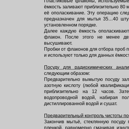
Пластиковые флаконы, используемые 
ёмкость заливают приблизительно 80 м
её ополаскивание. Эту операцию сле
предназначен для мытья 35…40 штук
установленном порядке.
Далее каждую ёмкость ополаскивают
флакон. После этого не менее дв
высушивают.
Пробки от флаконов для отбора проб п
и используют только для данных ёмкос
Посуду для радиохимических анали
следующим образом:
Предварительно вымытую посуду зал
азотную кислоту (любой квалификаци
приблизительно на 12 часов. За
водопроводной водой, набирая по
дистиллированной водой и сушат.
Предварительный контроль чистоты п
Закончив мытьё, стеклянную посуду 
пленкой, равномерно смачивая изнут