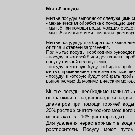
Мытьё посуды
Мытьё посуды выполняют следующими с
- механическая обработка с помощью щёт
- мытьё при помощи воды, моющих средств,
- мытьё окислителями - кислоты, растворы
Мытьё посуды для отбора проб выполняет
от типа и степени загрязнения.
При мытье посуды необходимо руководс
- посуду, в которой были доставлены про
посуду грязной недопустимо;
- посуду, в которую будут отбирать проб
мыть с применением детергентов (моющих
- посуду, в которую будут отбирать проб
выполняемых флуориметрическим методом
Мытьё посуды необходимо начинать с
ополаскивают водопроводной водой,
диаметров при помощи горячей воды
20% раствор синтетического моющего 
используют 5…10% раствор соды).
Для удаления нерастворимых в воде 
растворители. Посуду моют путе