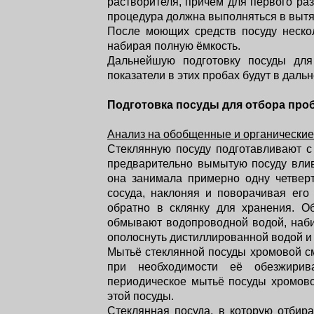
растворителя, причем для первого ра
процедура должна выполняться в вытя
После моющих средств посуду нескол
набирая полную ёмкость.
Дальнейшую подготовку посуды для
показатели в этих пробах будут в дал
Подготовка посуды для отбора про
Анализ на обобщенные и органические
Стеклянную посуду подготавливают с
предварительно вымытую посуду влив
она занимала примерно одну четвер
сосуда, наклоняя и поворачивая его
обратно в склянку для хранения. О
обмывают водопроводной водой, наби
ополоснуть дистиллированной водой и 
Мытьё стеклянной посуды хромовой см
при необходимости её обезжирив
периодическое мытьё посуды хромово
этой посуды.
Стеклянная посуда, в которую отбир