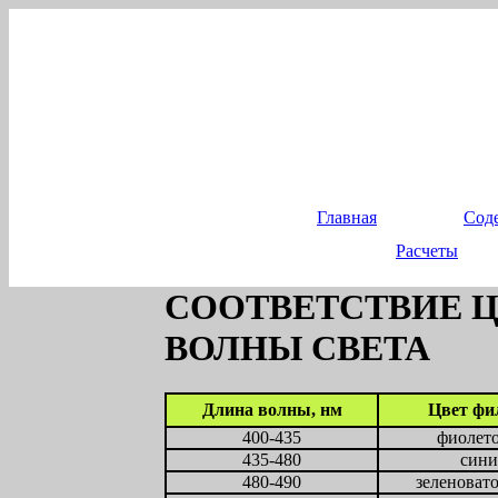
Главная
Сод
Расчеты
СООТВЕТСТВИЕ Ц
ВОЛНЫ СВЕТА
Длина волны, нм
Цвет фи
400-435
фиолет
435-480
син
480-490
зеленоват