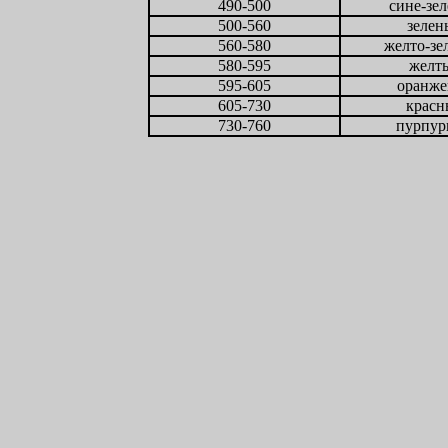
490-500
сине-зе
500-560
зелен
560-580
желто-зе
580-595
желт
595-605
оранж
605-730
крас
730-760
пурпу